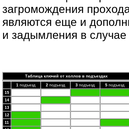
загромождения прохода
являются еще и дополн
и задымления в случае
Таблица ключей от холлов в подъездах
1
подъезд
2
подъезд
3
подъезд
5
подъезд
15
14
13
12
11